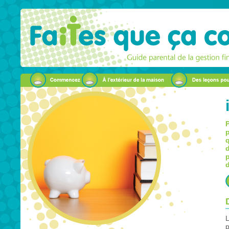
P
p
q
d
p
d
L
p