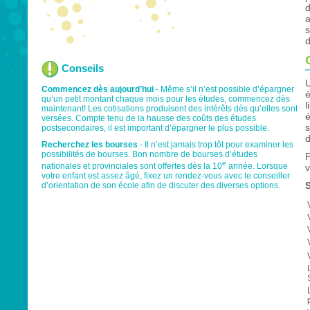
d
a
s
d
Conseils
U
Commencez dès aujourd’hui
- Même s’il n’est possible d’épargner
é
qu’un petit montant chaque mois pour les études, commencez dès
l
maintenant! Les cotisations produisent des intérêts dès qu’elles sont
é
versées. Compte tenu de la hausse des coûts des études
s
postsecondaires, il est important d’épargner le plus possible.
d
Recherchez les bourses
- Il n’est jamais trop tôt pour examiner les
possibilités de bourses. Bon nombre de bourses d’études
P
e
nationales et provinciales sont offertes dès la 10
année. Lorsque
v
votre enfant est assez âgé, fixez un rendez-vous avec le conseiller
d’orientation de son école afin de discuter des diverses options.