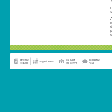
C
v
A
m
d
p
e